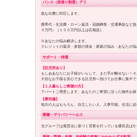
バンス（前借り制度）アリ
急な出費に対応します。
携帯代・生活費・ローン返済・冠婚葬祭・交通事故など急
０万円）［１００万円以上は応相談］
※あなたの悩み解決します。
クレジットの返済・多額の借金・家庭の悩み・あなたの悩
サポート・待遇
【託児所あり】
もしああなたにお子様がいらして、まだ手が離せない！そ
大切なお子様を安心できる託児所へ預けてお仕事に集中で
【１人暮らしご希望の方】
アパートご用意します。あなたのご希望に沿った物件お探
【寮完備】
地方の人はもちろん、自立したい人、入寮可能。生活に必
業種－デリバリーヘルス
当グループは風営法に基づく営業を行っている優良店ばか
資格－既婚・未婚、未経験の有無にかかわらず大歓迎