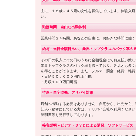
主に、１８歳～４５歳の女性を募集しています。体験入店
い。
勤務時間－自由な出勤体制
営業時間２４時間、あなたの自由に、お好きな時間に働く
給与－当日全額日払い、業界トップクラスのバック率６
その日の収入はその日のうちに全額現金にてお支払い致し
業界トップクラスのバック率を誇っており、各店とも多く
を得ることができます。また、ノルマ・罰金・経費・雑費
・日給５０，０００円以上可能
・月収１００万円可能
待遇－自宅待機、アリバイ対策
店舗へ出勤する必要はありません。自宅から、出先から、
知人へ秘密にしている方は、アリバイ会社を利用ください
証明書等も発行致しております。
接客説明－ビデオ・ＤＶＤによる講習、ソフトサービス