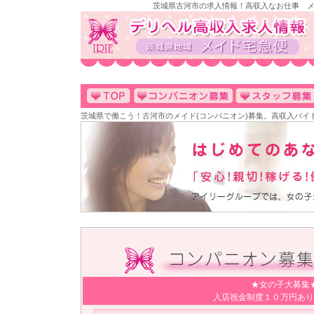
茨城県古河市の求人情報！高収入なお仕事 メ
茨城県で働こう！古河市のメイド(コンパニオン)募集。高収入バイ
★女の子大募集
入店祝金制度１０万円あり